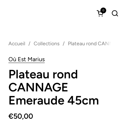
0
Ouvrir le pan
Accueil
/
Collections
/
Plateau rond CANNAGE E
Où Est Marius
Plateau rond
CANNAGE
Emeraude 45cm
€50,00