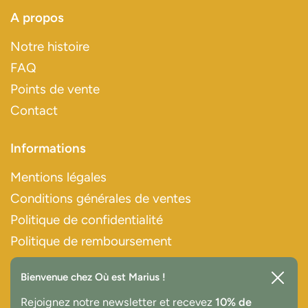
A propos
Notre histoire
FAQ
Points de vente
Contact
Informations
Mentions légales
Conditions générales de ventes
Politique de confidentialité
Politique de remboursement
Bienvenue chez Où est Marius !
Paiements sécurisés
Ferme
Rejoignez notre newsletter et recevez
10% de