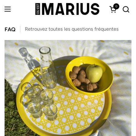
Passer au contenu
0
Ouvrir le 
Ouvrir le menu
FAQ
Retrouvez toutes les questions fréquentes