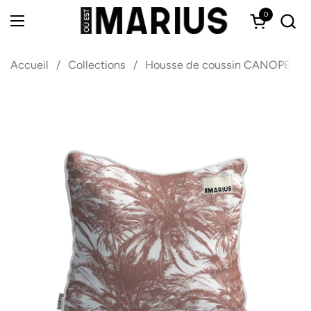
Passer au contenu
0
Ouvrir le 
Ouvrir le menu
Accueil
/
Collections
/
Housse de coussin CANOPÉE LU