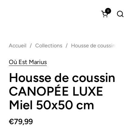
0
Ouvrir le pan
Accueil
/
Collections
/
Housse de coussin CANOP
Où Est Marius
Housse de coussin
CANOPÉE LUXE
Miel 50x50 cm
€79,99