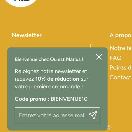
Newsletter
A propo
Notre hi
Envoyer
Fermer
FAQ
Bienvenue chez Où est Marius !
Points d
Rejoignez notre newsletter et
Contact
recevez
10% de réduction
sur
votre première commande !
Code promo : BIENVENUE10
Envoyer
Droits d'auteur © 2026
Où est Marius
.