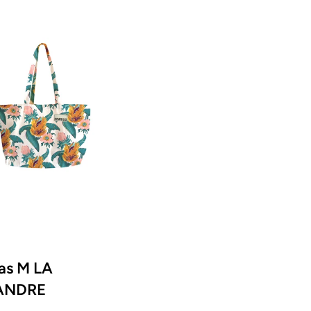
as M LA
ANDRE