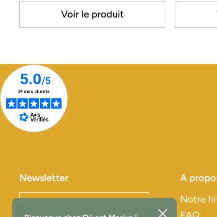
Voir le produit
Newsletter
A propo
Notre hi
Envoyer
Fermer
FAQ