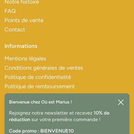
Notre histoire
FAQ
Points de vente
Contact
Informations
Mentions légales
Conditions générales de ventes
Politique de confidentialité
Politique de remboursement
Bienvenue chez Où est Marius !
Paiements sécurisés
Ferme
Rejoignez notre newsletter et recevez
10% de
réduction
sur votre première commande !
Code promo : BIENVENUE10