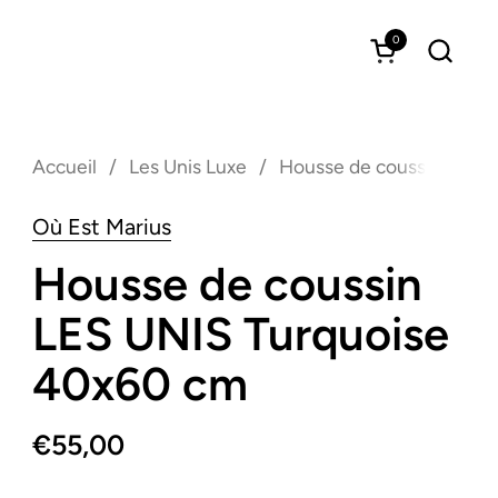
0
Ouvrir le pan
Accueil
/
Les Unis Luxe
/
Housse de coussin LES 
Où Est Marius
Housse de coussin
LES UNIS Turquoise
40x60 cm
€55,00