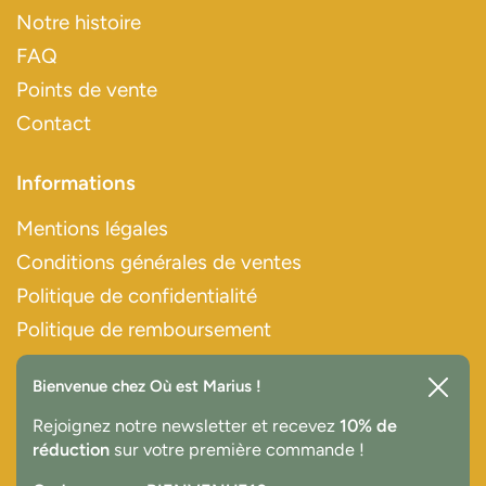
Notre histoire
FAQ
Points de vente
Contact
Informations
Mentions légales
Conditions générales de ventes
Politique de confidentialité
Politique de remboursement
Bienvenue chez Où est Marius !
Paiements sécurisés
Ferme
Rejoignez notre newsletter et recevez
10% de
réduction
sur votre première commande !