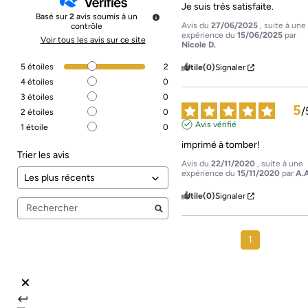
Je suis très satisfaite.
Basé sur
2
avis soumis à un
Avis du
27/06/2025
, suite à une
contrôle
expérience du
15/06/2025
par
Voir tous les avis sur ce site
Nicole D.
5
étoiles
2
Utile
(0)
Signaler
4
étoiles
0
3
étoiles
0
5
/
2
étoiles
0
Avis vérifié
1
étoile
0
imprimé à tomber!
Trier les avis
Avis du
22/11/2020
, suite à une
expérience du
15/11/2020
par
A.
Utile
(0)
Signaler
1