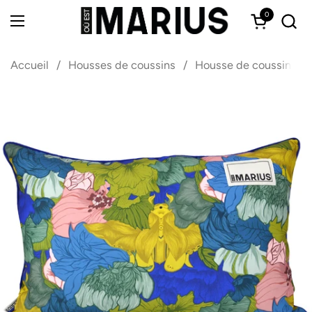
Passer au contenu
0
Ouvrir le 
Ouvrir le menu
Accueil
/
Housses de coussins
/
Housse de coussin S